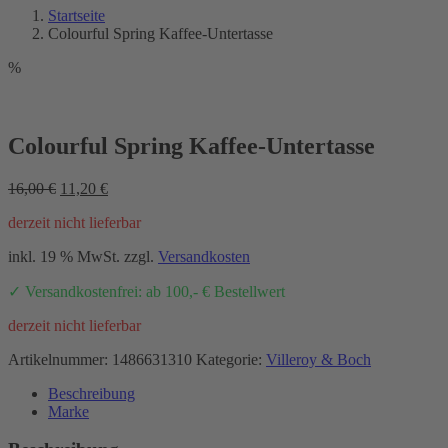
Startseite
Colourful Spring Kaffee-Untertasse
%
Colourful Spring Kaffee-Untertasse
Ursprünglicher
Aktueller
16,00
€
11,20
€
Preis
Preis
derzeit nicht lieferbar
war:
ist:
16,00 €
11,20 €.
inkl. 19 % MwSt.
zzgl.
Versandkosten
✓ Versandkostenfrei: ab 100,- € Bestellwert
derzeit nicht lieferbar
Artikelnummer:
1486631310
Kategorie:
Villeroy & Boch
Beschreibung
Marke