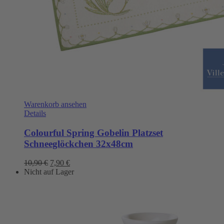
Warenkorb ansehen
Details
Colourful Spring Gobelin Platzset
Schneeglöckchen 32x48cm
Ursprünglicher
Aktueller
10,90
€
7,90
€
Preis
Preis
Nicht auf Lager
war:
ist:
10,90 €
7,90 €.