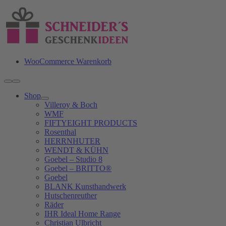
Zum
Inhalt
springen
WooCommerce Warenkorb
Toggle
Navigation
Shop
Villeroy & Boch
WMF
FIFTYEIGHT PRODUCTS
Rosenthal
HERRNHUTER
WENDT & KÜHN
Goebel – Studio 8
Goebel – BRITTO®
Goebel
BLANK Kunsthandwerk
Hutschenreuther
Räder
IHR Ideal Home Range
Christian Ulbricht