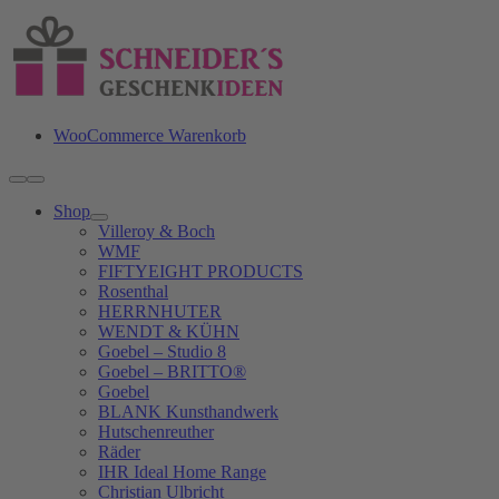
Zum
Inhalt
springen
WooCommerce Warenkorb
Toggle
Navigation
Shop
Villeroy & Boch
WMF
FIFTYEIGHT PRODUCTS
Rosenthal
HERRNHUTER
WENDT & KÜHN
Goebel – Studio 8
Goebel – BRITTO®
Goebel
BLANK Kunsthandwerk
Hutschenreuther
Räder
IHR Ideal Home Range
Christian Ulbricht