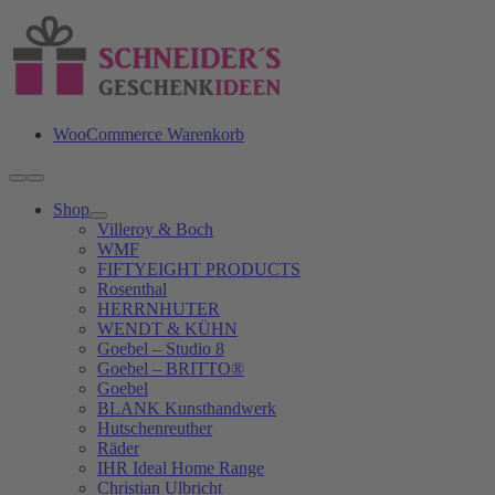
Zum
Inhalt
springen
WooCommerce Warenkorb
Toggle
Navigation
Shop
Villeroy & Boch
WMF
FIFTYEIGHT PRODUCTS
Rosenthal
HERRNHUTER
WENDT & KÜHN
Goebel – Studio 8
Goebel – BRITTO®
Goebel
BLANK Kunsthandwerk
Hutschenreuther
Räder
IHR Ideal Home Range
Christian Ulbricht