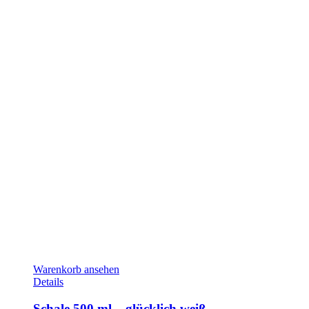
Warenkorb ansehen
Details
Schale 500 ml – glücklich weiß