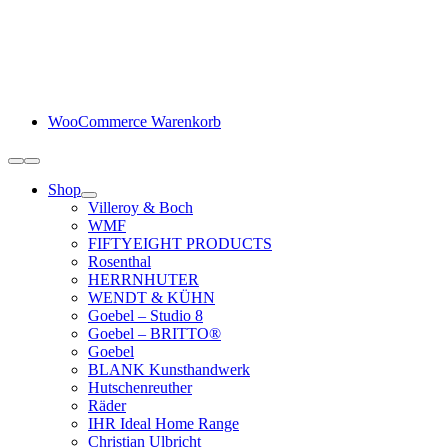
Zum
Inhalt
springen
WooCommerce Warenkorb
Toggle
Navigation
Shop
Villeroy & Boch
WMF
FIFTYEIGHT PRODUCTS
Rosenthal
HERRNHUTER
WENDT & KÜHN
Goebel – Studio 8
Goebel – BRITTO®
Goebel
BLANK Kunsthandwerk
Hutschenreuther
Räder
IHR Ideal Home Range
Christian Ulbricht