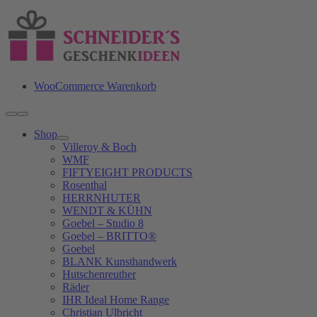
Zum
Inhalt
springen
WooCommerce Warenkorb
Toggle
Navigation
Shop
Villeroy & Boch
WMF
FIFTYEIGHT PRODUCTS
Rosenthal
HERRNHUTER
WENDT & KÜHN
Goebel – Studio 8
Goebel – BRITTO®
Goebel
BLANK Kunsthandwerk
Hutschenreuther
Räder
IHR Ideal Home Range
Christian Ulbricht