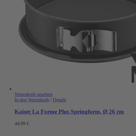
Warenkorb ansehen
In den Warenkorb
/
Details
Kaiser La Forme Plus Springform, Ø 26 cm
44,99
€