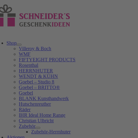
Zum
Inhalt
springen
oggle
avigation
Shop
Villeroy & Boch
WMF
FIFTYEIGHT PRODUCTS
Rosenthal
HERRNHUTER
WENDT & KÜHN
Goebel – Studio 8
Goebel – BRITTO®
Goebel
BLANK Kunsthandwerk
Hutschenreuther
Räder
IHR Ideal Home Range
Christian Ulbricht
Zubehör
Zubehör-Herrnhuter
Aktionen