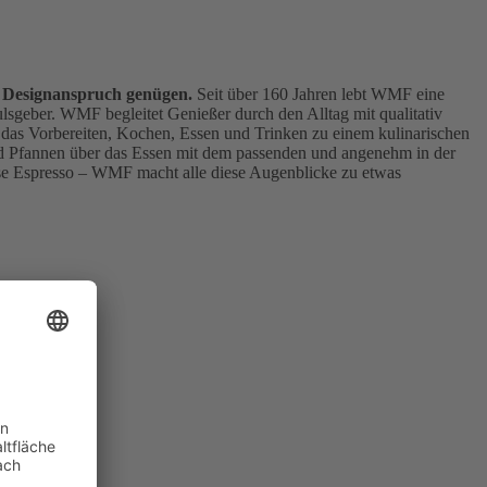
n Designanspruch genügen.
Seit über 160 Jahren lebt WMF eine
ulsgeber. WMF begleitet Genießer durch den Alltag mit qualitativ
das Vorbereiten, Kochen, Essen und Trinken zu einem kulinarischen
 Pfannen über das Essen mit dem passenden und angenehm in der
Tasse Espresso – WMF macht alle diese Augenblicke zu etwas