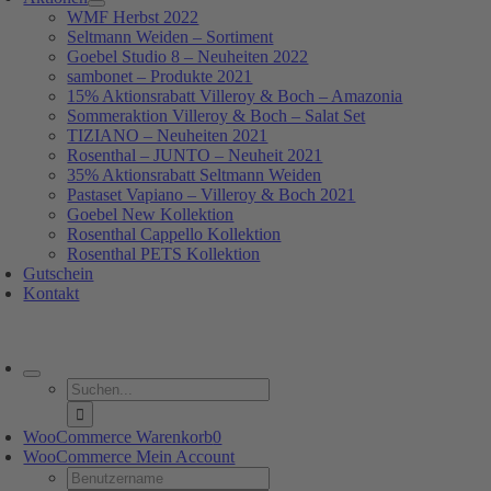
WMF Herbst 2022
Seltmann Weiden – Sortiment
Goebel Studio 8 – Neuheiten 2022
sambonet – Produkte 2021
15% Aktionsrabatt Villeroy & Boch – Amazonia
Sommeraktion Villeroy & Boch – Salat Set
TIZIANO – Neuheiten 2021
Rosenthal – JUNTO – Neuheit 2021
35% Aktionsrabatt Seltmann Weiden
Pastaset Vapiano – Villeroy & Boch 2021
Goebel New Kollektion
Rosenthal Cappello Kollektion
Rosenthal PETS Kollektion
Gutschein
Kontakt
oggle
avigation
Suche
nach:
WooCommerce Warenkorb
0
WooCommerce Mein Account
Username: