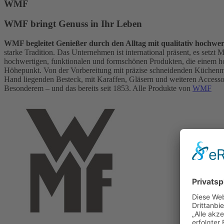
WMF
WMF bringt Genuss in Ihr Leben
WMF begleitet Genießer durch den Alltag mit qualitativ hochwe
starke Tradition. Das Unternehmen ist international präsent, es setz
hochwertigen, funktionalen und formschönen Produkten, die einem h
Höhepunkt. Von der Vorbereitung mit präzise schneidenden Küchen
Hand liegenden Besteck, mit Karaffen, Gläsern und weiteren Accessoir
Besonderem – und das bereits seit 1853. Alle Produkte von
WMF