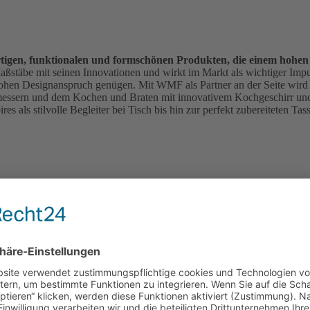
rtigen, funktionalen und formschönen Produkten, die einem hohe
t Maßstäbe mit seinen Innovationen und wirkt im Markt als wichtiger Imp
ohen Designanspruch genügen. Mit WMF als Partner an der Seite wird 
messern und dem Kochen und Braten mit innovativem Kochgeschirr und
es als stilvolle Begleiter bei Tisch bis hin zur perfekt zubereiteten 