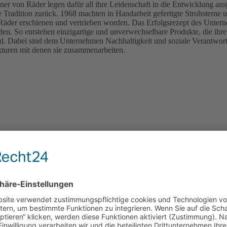
er von Räder legen dafür all ihre Leidenschaft in die Entwicklung an
 Tradition zurück. 1968 machten in Handarbeit gefertigte Strohsterne
der erschienen und vertrieben worden. Das Erfolgsrezept des Unterne
 So entstehen einzigartige und unverwechselbare Produkte, die ihre e
nd. Dabei sind dem Unternehmen Nachhaltigkeit und soziale Verantwort
uren mit denen sie zusammenarbeiten.