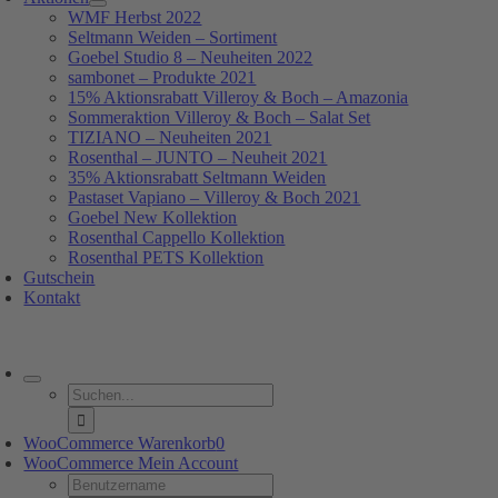
WMF Herbst 2022
Seltmann Weiden – Sortiment
Goebel Studio 8 – Neuheiten 2022
sambonet – Produkte 2021
15% Aktionsrabatt Villeroy & Boch – Amazonia
Sommeraktion Villeroy & Boch – Salat Set
TIZIANO – Neuheiten 2021
Rosenthal – JUNTO – Neuheit 2021
35% Aktionsrabatt Seltmann Weiden
Pastaset Vapiano – Villeroy & Boch 2021
Goebel New Kollektion
Rosenthal Cappello Kollektion
Rosenthal PETS Kollektion
Gutschein
Kontakt
oggle
avigation
Suche
nach:
WooCommerce Warenkorb
0
WooCommerce Mein Account
Username: