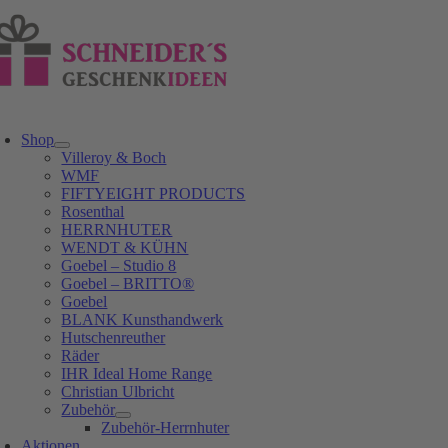
Zum
Inhalt
springen
oggle
avigation
Shop
Villeroy & Boch
WMF
FIFTYEIGHT PRODUCTS
Rosenthal
HERRNHUTER
WENDT & KÜHN
Goebel – Studio 8
Goebel – BRITTO®
Goebel
BLANK Kunsthandwerk
Hutschenreuther
Räder
IHR Ideal Home Range
Christian Ulbricht
Zubehör
Zubehör-Herrnhuter
Aktionen