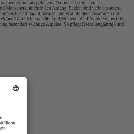
sprechender und ausgefallener Wohnaccessoires und
 und Manschettenknöpfe den Anfang. Seither sind viele besondere
hmens basiert darauf, dass leichte Produktideen zusammen mit
ignen Geschichten erzählen. Räder stellt die Produkte nahezu in
ung besonders wichtige Aspekte. So pflegt Räder langjährige und