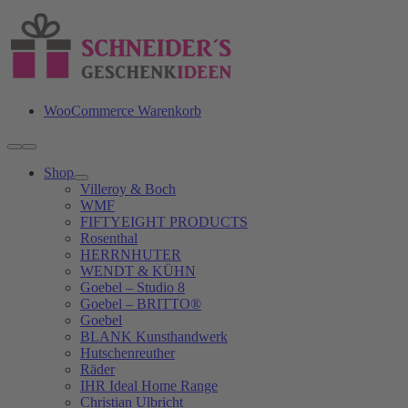
Zum
Inhalt
springen
WooCommerce Warenkorb
Toggle
Navigation
Shop
Villeroy & Boch
WMF
FIFTYEIGHT PRODUCTS
Rosenthal
HERRNHUTER
WENDT & KÜHN
Goebel – Studio 8
Goebel – BRITTO®
Goebel
BLANK Kunsthandwerk
Hutschenreuther
Räder
IHR Ideal Home Range
Christian Ulbricht