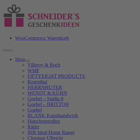
Zum
Inhalt
springen
WooCommerce Warenkorb
Toggle
Navigation
Shop
Villeroy & Boch
WMF
FIFTYEIGHT PRODUCTS
Rosenthal
HERRNHUTER
WENDT & KÜHN
Goebel – Studio 8
Goebel – BRITTO®
Goebel
BLANK Kunsthandwerk
Hutschenreuther
Räder
IHR Ideal Home Range
Christian Ulbricht