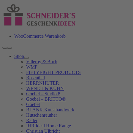
Zum
Inhalt
springen
WooCommerce Warenkorb
Toggle
Navigation
Shop
Villeroy & Boch
WMF
FIFTYEIGHT PRODUCTS
Rosenthal
HERRNHUTER
WENDT & KÜHN
Goebel – Studio 8
Goebel – BRITTO®
Goebel
BLANK Kunsthandwerk
Hutschenreuther
Räder
IHR Ideal Home Range
Christian Ulbricht