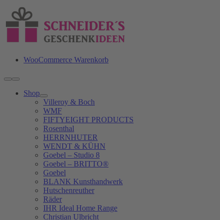
Zum
Inhalt
springen
WooCommerce Warenkorb
Toggle
Navigation
Shop
Villeroy & Boch
WMF
FIFTYEIGHT PRODUCTS
Rosenthal
HERRNHUTER
WENDT & KÜHN
Goebel – Studio 8
Goebel – BRITTO®
Goebel
BLANK Kunsthandwerk
Hutschenreuther
Räder
IHR Ideal Home Range
Christian Ulbricht