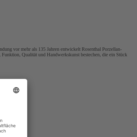
dung vor mehr als 135 Jahren entwickelt Rosenthal Porzellan-
, Funktion, Qualität und Handwerkskunst bestechen, die ein Stück