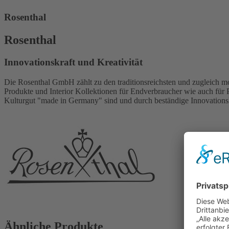
Rosenthal
Rosenthal
Innovationskraft und Kreativität
Die Rosenthal GmbH zählt zu den traditionsreichsten und zugleich m
Produkte und Interior Kollektionen für Endverbraucher wie auch für 
Kulturgut "made in Germany" sind und durch beständige Innovationsk
Ähnliche Produkte