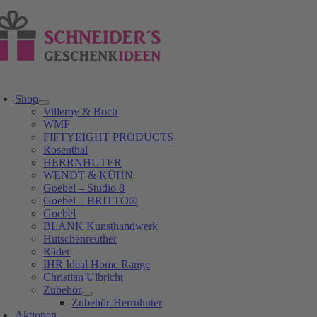
Zum
Inhalt
springen
oggle
avigation
Shop
Villeroy & Boch
WMF
FIFTYEIGHT PRODUCTS
Rosenthal
HERRNHUTER
WENDT & KÜHN
Goebel – Studio 8
Goebel – BRITTO®
Goebel
BLANK Kunsthandwerk
Hutschenreuther
Räder
IHR Ideal Home Range
Christian Ulbricht
Zubehör
Zubehör-Herrnhuter
Aktionen