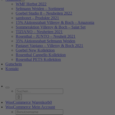
WMF Herbst 2022
Seltmann Weiden – Sortiment
Goebel Studio 8 – Neuheiten 2022
sambonet – Produkte 2021
15% Aktionsrabatt Villeroy & Boch – Amazonia
Sommeraktion Villeroy & Boch – Salat Set
TIZIANO – Neuheiten 2021
Rosenthal – JUNTO – Neuheit 2021
35% Aktionsrabatt Seltmann Weiden
Pastaset Vapiano – Villeroy & Boch 2021
Goebel New Kollektion
Rosenthal Cappello Kollektion
Rosenthal PETS Kollektion
Gutschein
Kontakt
oggle
avigation
Suche
nach:
WooCommerce Warenkorb
0
WooCommerce Mein Account
Username: