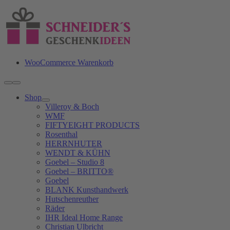
Zum
Inhalt
springen
WooCommerce Warenkorb
Toggle
Navigation
Shop
Villeroy & Boch
WMF
FIFTYEIGHT PRODUCTS
Rosenthal
HERRNHUTER
WENDT & KÜHN
Goebel – Studio 8
Goebel – BRITTO®
Goebel
BLANK Kunsthandwerk
Hutschenreuther
Räder
IHR Ideal Home Range
Christian Ulbricht