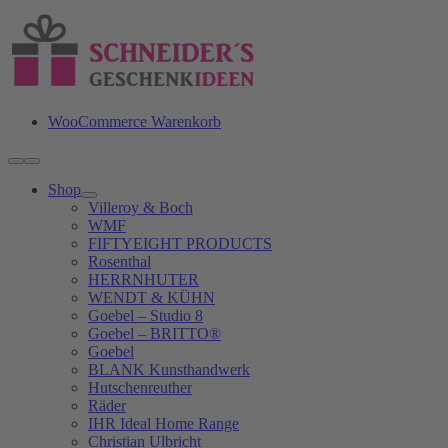
Zum
Inhalt
springen
WooCommerce Warenkorb
Toggle
Navigation
Shop
Villeroy & Boch
WMF
FIFTYEIGHT PRODUCTS
Rosenthal
HERRNHUTER
WENDT & KÜHN
Goebel – Studio 8
Goebel – BRITTO®
Goebel
BLANK Kunsthandwerk
Hutschenreuther
Räder
IHR Ideal Home Range
Christian Ulbricht