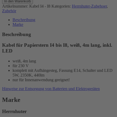
In den Warenkorb
Innensterne
Artikelnummer:
Kabel I4 - I8
Kategorien:
Herrnhuter-Zubehoer
,
-
Zubehör
mit
LED,
Beschreibung
4m
Marke
Menge
Beschreibung
Kabel für Papierstern I4 bis I8, weiß, 4m lang, inkl.
LED
weiß, 4m lang
für 230 V
komplett mit Aufhängesteg, Fassung E14, Schalter und LED
5W, 2350K, 440lm
nur für Innenanwendung geeignet!
Hinweise zur Entsorgung von Batterien und Elektrogeräten
Marke
Herrnhuter