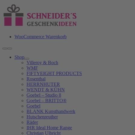
Zum
Inhalt
springen
WooCommerce Warenkorb
Toggle
Navigation
Shop
Villeroy & Boch
WMF
FIFTYEIGHT PRODUCTS
Rosenthal
HERRNHUTER
WENDT & KÜHN
Goebel – Studio 8
Goebel – BRITTO®
Goebel
BLANK Kunsthandwerk
Hutschenreuther
Räder
IHR Ideal Home Range
Christian Ulbricht