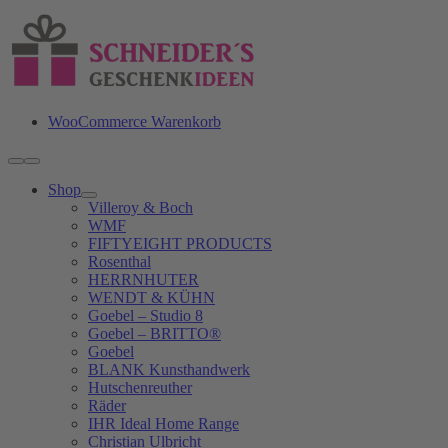
Zum
Inhalt
springen
WooCommerce Warenkorb
Toggle
Navigation
Shop
Villeroy & Boch
WMF
FIFTYEIGHT PRODUCTS
Rosenthal
HERRNHUTER
WENDT & KÜHN
Goebel – Studio 8
Goebel – BRITTO®
Goebel
BLANK Kunsthandwerk
Hutschenreuther
Räder
IHR Ideal Home Range
Christian Ulbricht