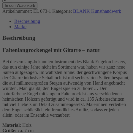
mit
In den Warenkorb
Gitarre
Artikelnummer:
EL 073-1
Kategorie:
BLANK Kunsthandwerk
-
natur
Beschreibung
Menge
Marke
Beschreibung
Faltenlangrockengel mit Gitarre – natur
Bei diesem lang-bekannten Instrument des Blank Engelorchesters,
das nun einige Jahre nicht im Sortiment war, haben wir ganz neue
Saiten aufgezogen. Im wahrsten Sinne: der geschwungene Korpus
der Gitarre inklusive Schallloch ist mit sechs zarten Saiten bespannt,
die auf millimetergroßen Stegen aufwendig von Hand angebracht
wurden. Man glaubt, den Engel spielen zu hören… Der
naturfarbene Engel mit langem Faltenrock ist aus verschiedenen
heimischen Hölzern gefertigt und wird in ca. 135 Arbeitsschritten
mit viel Liebe zum Detail zusammengesetzt. Malerinnen verleihen
dem Engel schließlich ein freundliches Antlitz, sodass er jeden
allein, oder im Ensemble verzaubert.
Material:
Holz
Größe:
ca. 7 cm