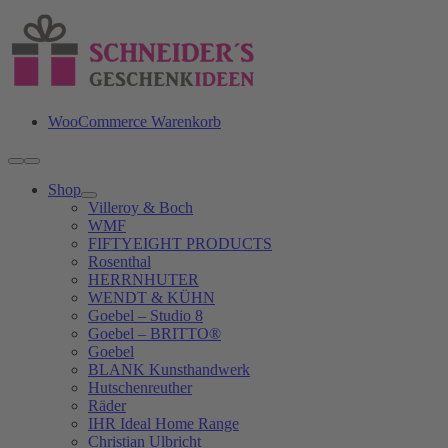
Zum
Inhalt
springen
WooCommerce Warenkorb
Toggle
Navigation
Shop
Villeroy & Boch
WMF
FIFTYEIGHT PRODUCTS
Rosenthal
HERRNHUTER
WENDT & KÜHN
Goebel – Studio 8
Goebel – BRITTO®
Goebel
BLANK Kunsthandwerk
Hutschenreuther
Räder
IHR Ideal Home Range
Christian Ulbricht