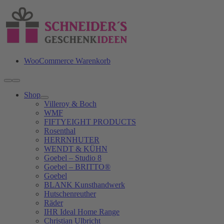
Zum
Inhalt
springen
WooCommerce Warenkorb
Toggle
Navigation
Shop
Villeroy & Boch
WMF
FIFTYEIGHT PRODUCTS
Rosenthal
HERRNHUTER
WENDT & KÜHN
Goebel – Studio 8
Goebel – BRITTO®
Goebel
BLANK Kunsthandwerk
Hutschenreuther
Räder
IHR Ideal Home Range
Christian Ulbricht