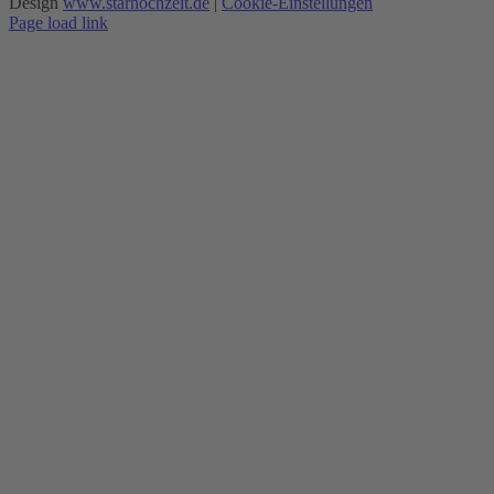
Design
www.starhochzeit.de
|
Cookie-Einstellungen
Page load link
Nach
oben