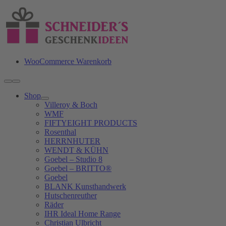
Zum
Inhalt
springen
WooCommerce Warenkorb
Toggle
Navigation
Shop
Villeroy & Boch
WMF
FIFTYEIGHT PRODUCTS
Rosenthal
HERRNHUTER
WENDT & KÜHN
Goebel – Studio 8
Goebel – BRITTO®
Goebel
BLANK Kunsthandwerk
Hutschenreuther
Räder
IHR Ideal Home Range
Christian Ulbricht